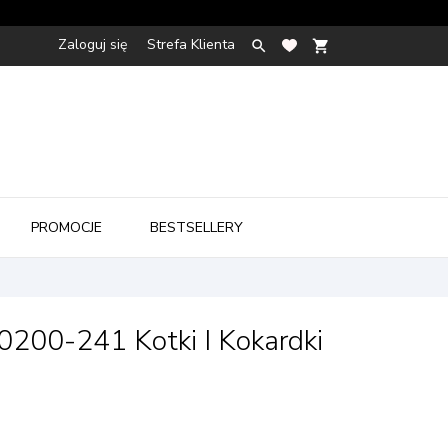
Zaloguj się
Strefa Klienta

shopping_cart

PROMOCJE
BESTSELLERY
0200-241 Kotki I Kokardki