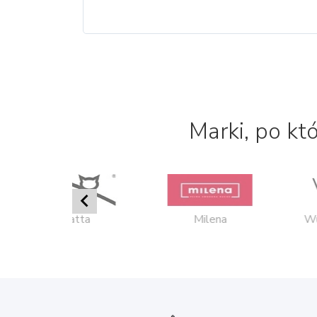
Marki, po kt

Gatta
Milena
Wu