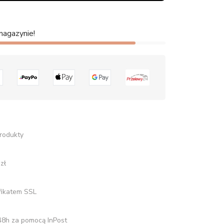
magazynie!
rodukty
zł
fikatem SSL
8h za pomocą InPost