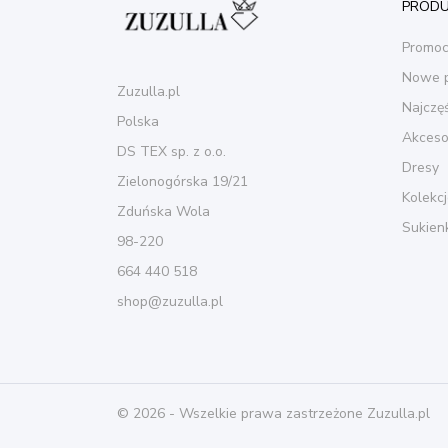
PROD
Promoc
Nowe p
Zuzulla.pl
Najczę
Polska
Akceso
DS TEX sp. z o.o.
Dresy
Zielonogórska 19/21
Kolekc
Zduńska Wola
Sukien
98-220
664 440 518
shop@zuzulla.pl
© 2026 - Wszelkie prawa zastrzeżone Zuzulla.pl