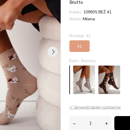
Brutto
Indeks:
109935 BEŻ 41
Marka:
Milena
Rozmiar: 41
41
Kolor: Beżowy
📏 Sprawdź tabelę rozmiarów
–
+