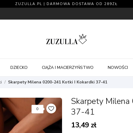
ZUZULLA.PL | DARMOWA DOSTAWA OD 289ZŁ
DZIECKO
CIĄŻA I MACIERZYŃSTWO
NOWOŚCI
i
Skarpety Milena 0200-241 Kotki I Kokardki 37-41
Skarpety Milena 
37-41
0
13,49 zł