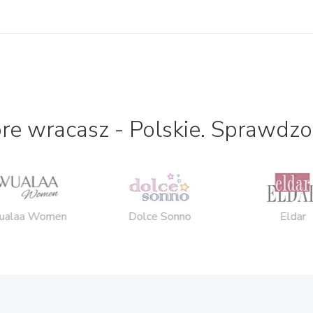
óre wracasz - Polskie. Sprawdzo
alaa Women
Dolce Sonno
Eldar