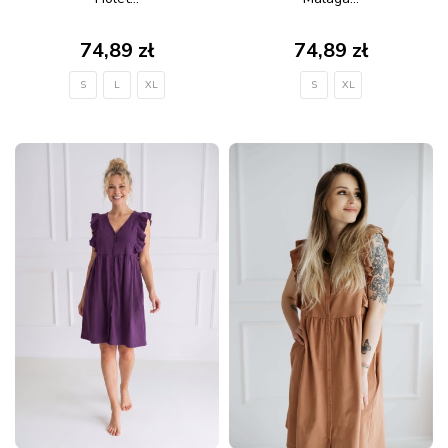
74,89 zł
74,89 zł
S
L
XL
S
XL