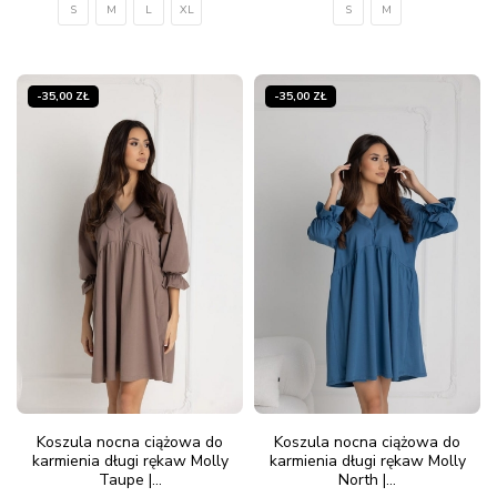
S
M
L
XL
S
M
-35,00 ZŁ
-35,00 ZŁ
Koszula nocna ciążowa do
Koszula nocna ciążowa do
karmienia długi rękaw Molly
karmienia długi rękaw Molly
Taupe |...
North |...