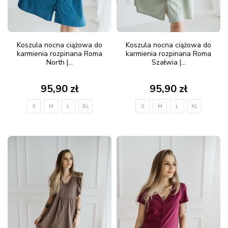
Koszula nocna ciążowa do
Koszula nocna ciążowa do
karmienia rozpinana Roma
karmienia rozpinana Roma
North |...
Szałwia |...
95,90 zł
95,90 zł
S
M
L
XL
S
M
L
XL