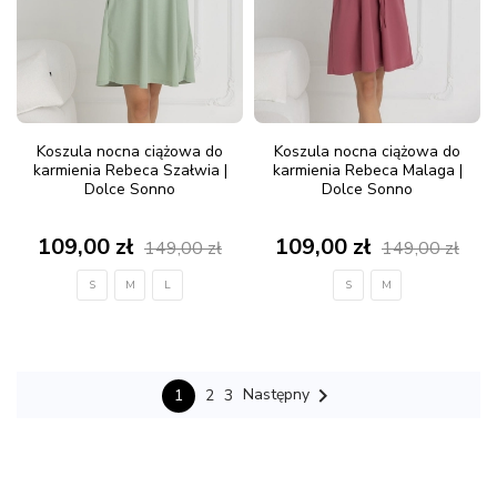
Koszula nocna ciążowa do
Koszula nocna ciążowa do
karmienia Rebeca Szałwia |
karmienia Rebeca Malaga |
Dolce Sonno
Dolce Sonno
109,00 zł
109,00 zł
149,00 zł
149,00 zł
S
M
L
S
M

Następny
2
3
1