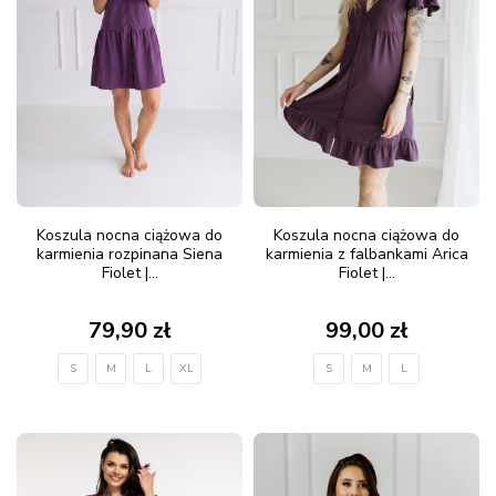
Koszula nocna ciążowa do
Koszula nocna ciążowa do
karmienia rozpinana Siena
karmienia z falbankami Arica
Fiolet |...
Fiolet |...
79,90 zł
99,00 zł
S
M
L
XL
S
M
L