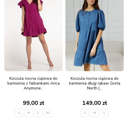
Koszula nocna ciążowa do
Koszula nocna ciążowa do
karmienia z falbankami Arica
karmienia długi rękaw Greta
Anymone...
North |...
99,00 zł
149,00 zł
S
M
L
XL
S
M
L