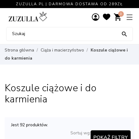
ZUZULLA.PL | DARMOWA DOSTAWA OD 289ZŁ
0
shopping_cart

Strona główna
Ciąża i macierzyństwo
Koszule ciążowe i
do karmienia
Koszule ciążowe i do
karmienia
Jest 92 produktów.
Sortuj wg:
POKAŻ FILTRY