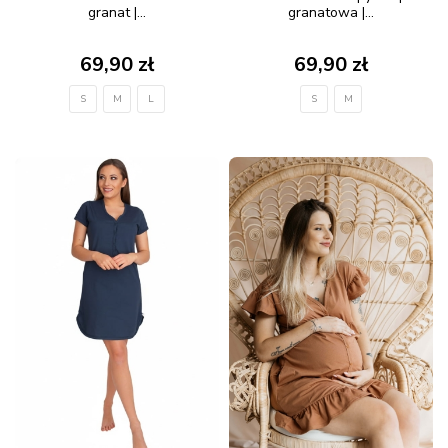
granat |...
granatowa |...
69,90 zł
69,90 zł
S
M
L
S
M