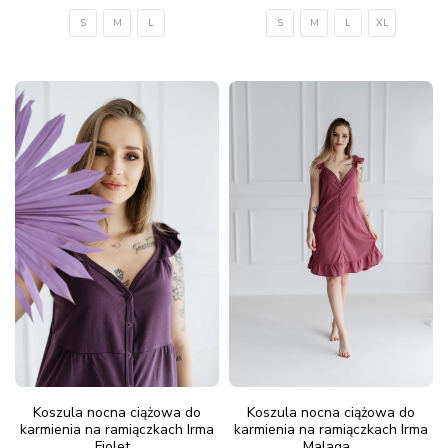
S
M
L
S
M
L
XL
Koszula nocna ciążowa do
Koszula nocna ciążowa do
karmienia na ramiączkach Irma
karmienia na ramiączkach Irma
Fiolet...
Malaga...